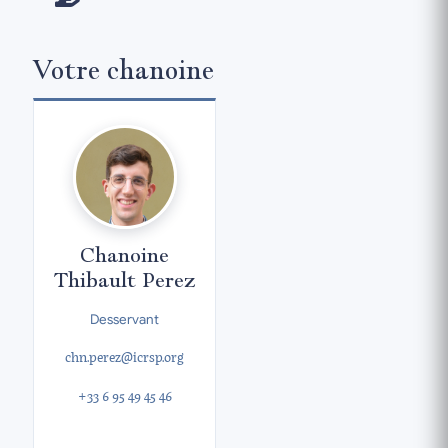
Votre chanoine
Chanoine
Thibault Perez
Desservant
chn.perez@icrsp.org
+33 6 95 49 45 46