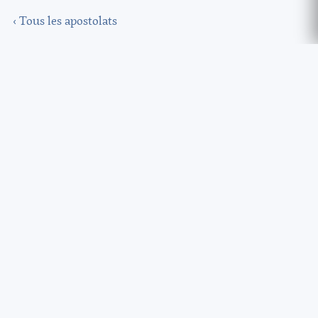
‹ Tous les apostolats
ICRSP – Province de France
Maison provinciale Saint-Joseph
30, place du Fort
60950 Montagny-Sainte-Félicité
Tél.
03 60 74 85 88
secretariat@icrspfrance.fr
NOUS CONTACTER
FAIRE UN DON