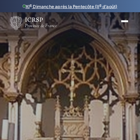
e
e
XI
Dimanche après la Pentecôte (II
d’août)