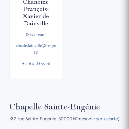
Chanoine
François-
Xavier de
Dainville
Desservant
chn.dedainville@icrsp.o
rg
+33 6 45 86 99 76
Chapelle Sainte-Eugénie
7, rue Sainte-Eugénie, 30000 Nîmes
(voir sur la carte)