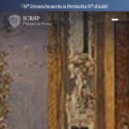
e
e
XI
Dimanche après la Pentecôte (II
d’août)