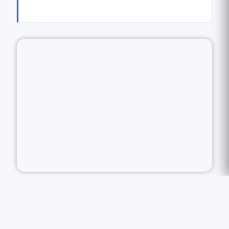
Chapelle de la Miséricorde
16-18, rue de la Miséricorde (près du marché Forville)