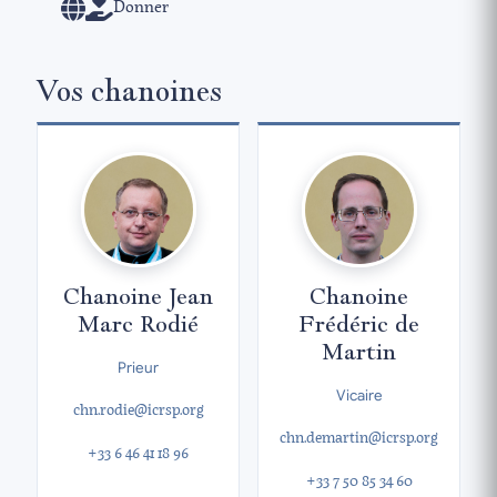
Donner
Vos chanoines
Chanoine Jean
Chanoine
Marc Rodié
Frédéric de
Martin
Prieur
Vicaire
chn.rodie@icrsp.org
chn.demartin@icrsp.org
+33 6 46 41 18 96
+33 7 50 85 34 60