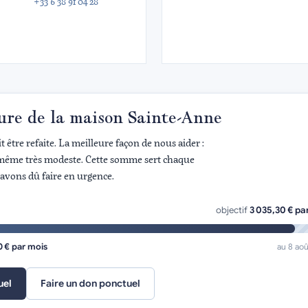
+33 6 38 91 04 28
ture de la maison Sainte-Anne
 être refaite. La meilleure façon de nous aider :
même très modeste. Cette somme sert chaque
avons dû faire en urgence.
objectif
3 035,30 € pa
0 € par mois
au 8 ao
uel
Faire un don ponctuel