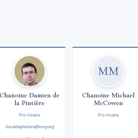
MM
Chanoine Damien de
Chanoine Michael
la Pintière
McCowen
Pro-Vicaire
Pro-Vicaire
chn.delapintiere@icrsp.org