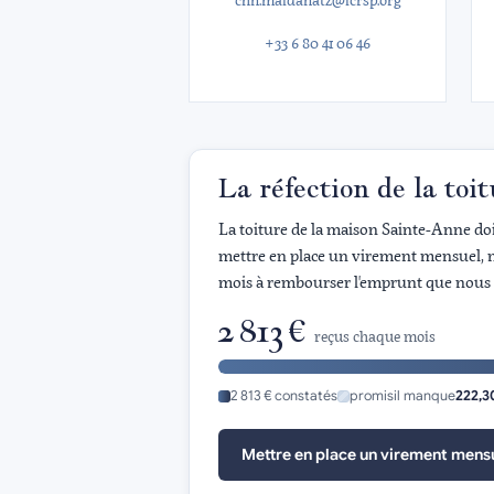
chn.maidanatz@icrsp.org
+33 6 80 41 06 46
La réfection de la toi
La toiture de la maison Sainte-Anne doit
mettre en place un virement mensuel, 
mois à rembourser l'emprunt que nous 
2 813 €
reçus chaque mois
2 813 € constatés
promis
il manque
222,3
Mettre en place un virement mens